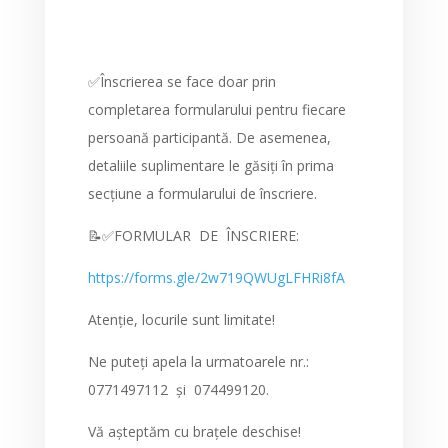
✅Înscrierea se face doar prin
completarea formularului pentru fiecare
persoană participantă. De asemenea,
detaliile suplimentare le găsiți în prima
secțiune a formularului de înscriere.
📝✅FORMULAR DE ÎNSCRIERE:
https://forms.gle/2w719QWUgLFHRi8fA
Atenție, locurile sunt limitate!
Ne puteți apela la urmatoarele nr.:
0771497112 și 074499120.
Vă așteptăm cu brațele deschise!