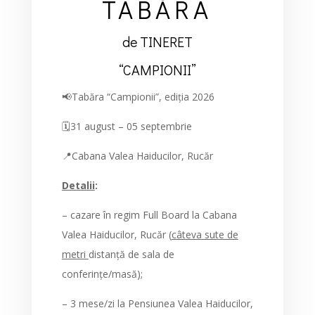
TABĂRA
de TINERET
“CAMPIONII”
📢Tabăra “Campionii”, ediția 2026
🗓️31 august – 05 septembrie
📍Cabana Valea Haiducilor, Rucăr
Detalii
:
– cazare în regim Full Board la Cabana
Valea Haiducilor, Rucăr
(
câteva sute de
metri
distanță de sala de
conferințe/masă);
– 3 mese/zi la Pensiunea Valea Haiducilor,