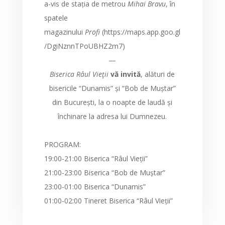
a-vis de stația de metrou
Mihai Bravu
, în
spatele
magazinului
Profi
(https://maps.app.goo.gl
/DgiNznnTPoUBHZ2m7)
—
Biserica Râul Vieţii
vă invită
, alături de
bisericile “Dunamis” și “Bob de Muștar”
din București, la o noapte de laudă și
închinare la adresa lui Dumnezeu.
PROGRAM:
19:00-21:00 Biserica “Râul Vieții”
21:00-23:00 Biserica “Bob de Muștar”
23:00-01:00 Biserica “Dunamis”
01:00-02:00 Tineret Biserica “Râul Vieții”